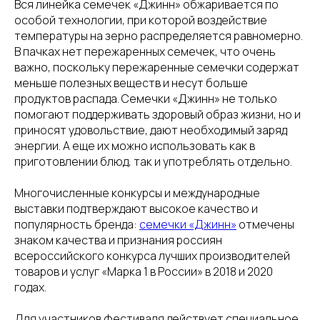
Вся линейка семечек «Джинн» обжаривается по
особой технологии, при которой воздействие
температуры на зерно распределяется равномерно.
В пачках нет пережаренных семечек, что очень
важно, поскольку пережаренные семечки содержат
меньше полезных веществ и несут больше
продуктов распада. Семечки «Джинн» не только
помогают поддерживать здоровый образ жизни, но и
приносят удовольствие, дают необходимый заряд
энергии. А еще их можно использовать как в
приготовлении блюд, так и употреблять отдельно.
Многочисленные конкурсы и международные
выставки подтверждают высокое качество и
популярность бренда:
семечки «Джинн»
отмечены
знаком качества и признания россиян
всероссийского конкурса лучших производителей
товаров и услуг «Марка 1 в России» в 2018 и 2020
годах.
Для участников фестиваля действует специальное